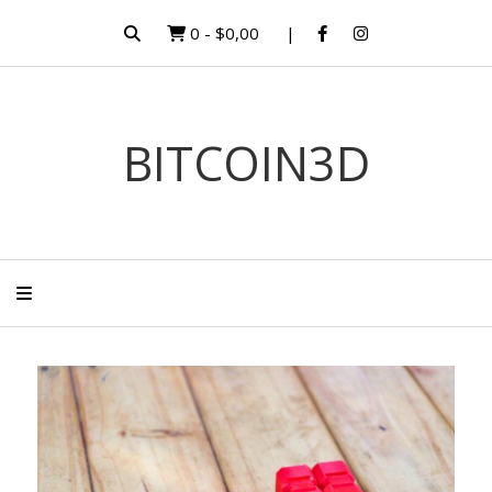
0
-
$0,00
BITCOIN3D