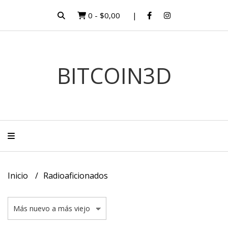
0
-
$0,00
BITCOIN3D
Inicio
Radioaficionados