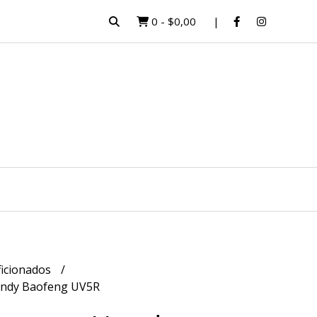
0
-
$0,00
ficionados
andy Baofeng UV5R