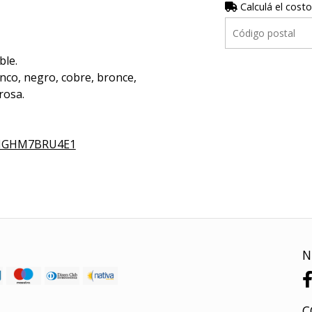
Calculá el costo
ble.
anco, negro, cobre, bronce,
rosa.
YMGHM7BRU4E1
N
C