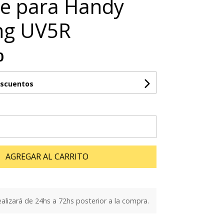
e para Handy
ng UV5R
0
escuentos
AGREGAR AL CARRITO
ealizará de 24hs a 72hs posterior a la compra.