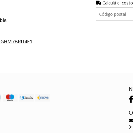
Calculá el costo
ble.
YMGHM7BRU4E1
N
C