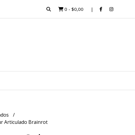
0
-
$0,00
lados
 Articulado Brainrot