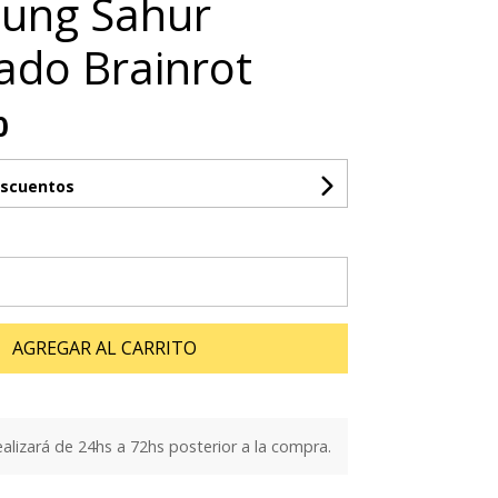
Tung Sahur
lado Brainrot
0
escuentos
AGREGAR AL CARRITO
ealizará de 24hs a 72hs posterior a la compra.