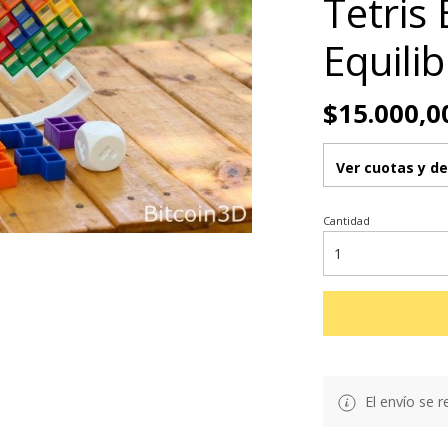
Tetris
Equilib
$15.000,0
Ver cuotas y d
Cantidad
El envío se r