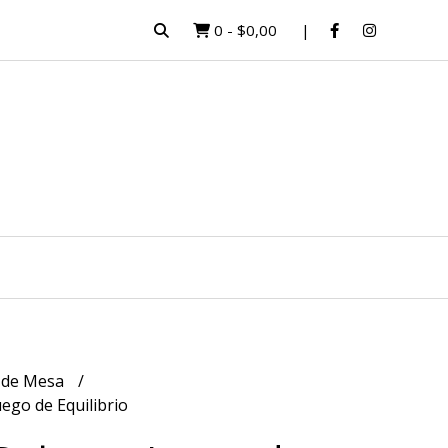
0
-
$0,00
 de Mesa
uego de Equilibrio