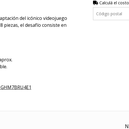
Calculá el costo
ptación del icónico videojuego
 piezas, el desafío consiste en
aprox.
ble.
YMGHM7BRU4E1
N