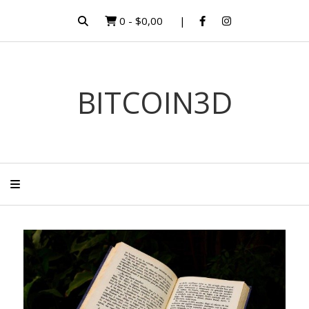
0
-
$0,00
BITCOIN3D