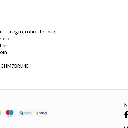
anco, negro, cobre, bronce,
rosa.
ble.
oin.
YMGHM7BRU4E1
N
C