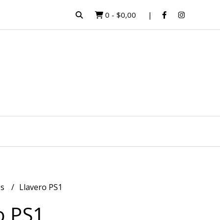
0
-
$0,00
os
Llavero PS1
o PS1