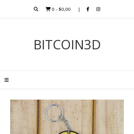
0
-
$0,00
BITCOIN3D