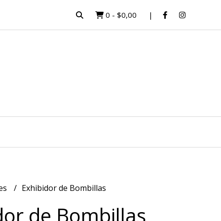
0
-
$0,00
es
Exhibidor de Bombillas
dor de Bombillas