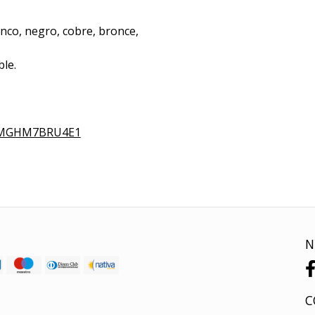
lanco, negro, cobre, bronce,
le.
MYMGHM7BRU4E1
N
C